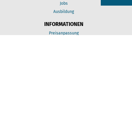
Jobs
Ausbildung
INFORMATIONEN
Preisanpassung
Geschäftsbedingungen
Impressum
Datenschutz
Downloads
Copyright 2026 by FFT Handelsgesellschaft Ph.
Schwanbeck GmbH. All rights reserved.