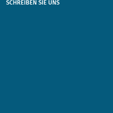
SCHREIBEN SIE UNS
Anrede
*
Name
*
E-Mail Adresse
*
Telefonnummer
*